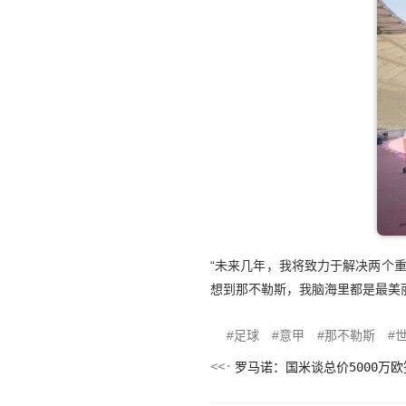
“未来几年，我将致力于解决两个
想到那不勒斯，我脑海里都是最美
足球
意甲
那不勒斯