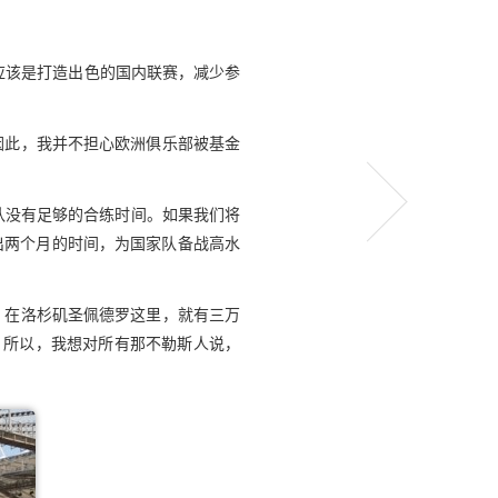
应该是打造出色的国内联赛，减少参
因此，我并不担心欧洲俱乐部被基金
队没有足够的合练时间。如果我们将
腾出两个月的时间，为国家队备战高水
，在洛杉矶圣佩德罗这里，就有三万
。所以，我想对所有那不勒斯人说，