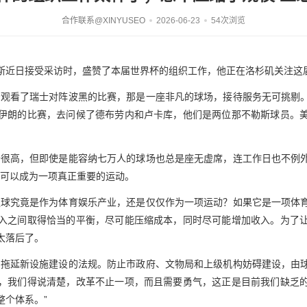
合作联系@XINYUSEO
2026-06-23
54次浏览
蒂斯近日接受采访时，盛赞了本届世界杯的组织工作，他正在洛杉矶关注这
场观看了瑞士对阵波黑的比赛，那是一座非凡的球场，接待服务无可挑剔
伊朗的比赛，去问候了德布劳内和卢卡库，他们是两位那不勒斯球员。
价很高，但即使是能容纳七万人的球场也总是座无虚席，连工作日也不例
全可以成为一项真正重要的运动。
足球究竟是作为体育娱乐产业，还是仅仅作为一项运动？如果它是一项体
入之间取得恰当的平衡，尽可能压缩成本，同时尽可能增加收入。为了
太落后了。
和拖延新设施建设的法规。防止市政府、文物局和上级机构妨碍建设，由
，我们得说清楚，改革不止一项，而且需要勇气，这正是目前我们缺乏
整个体系。”