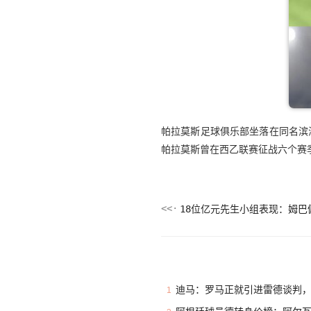
帕拉莫斯足球俱乐部坐落在同名滨海
帕拉莫斯曾在西乙联赛征战六个赛季
迪马：罗马正就引进雷德谈判，为
1