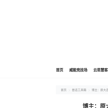
首页
威能竞技场
云思慧客
首页
普适工具箱
博主：原大
博主：原