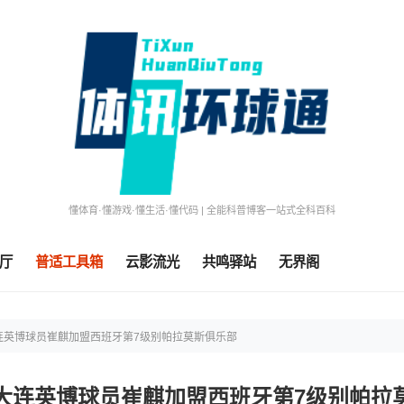
懂体育·懂游戏·懂生活·懂代码 | 全能科普博客一站式全科百科
厅
普适工具箱
云影流光
共鸣驿站
无界阁
连英博球员崔麒加盟西班牙第7级别帕拉莫斯俱乐部
大连英博球员崔麒加盟西班牙第7级别帕拉