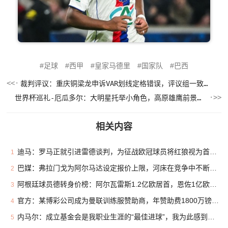
足球
西甲
皇家马德里
国家队
巴西
裁判评议：重庆铜梁龙申诉VAR划线定格错误，评议组一致认为正确
世界杯巡礼-厄瓜多尔：大明星托举小角色，高原雄鹰前景可期！
相关内容
迪马：罗马正就引进雷德谈判，为征战欧冠球员将红狼视为首选下家
1
巴媒：弗拉门戈为阿尔马达设定报价上限，河床在竞争中不断抬价
2
阿根廷球员德转身价榜：阿尔瓦雷斯1.2亿欧居首，恩佐1亿欧次席
3
官方：某博彩公司成为曼联训练服赞助商，年赞助费1800万镑创新高
4
内马尔：成立基金会是我职业生涯的“最佳进球”，我为此感到自豪
5