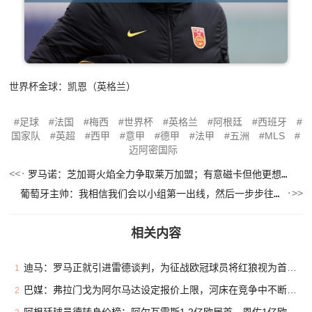
世界杯金球：凯恩（英格兰）
足球
法国
梅西
世界杯
英格兰
阿根廷
西班牙
国家队
英超
西甲
意甲
德甲
法甲
五洲
MLS
迈阿密国际
罗马诺：芝加哥火焰全力争取莱万加盟；有意磁卡但他更想留在欧洲
葡萄牙主帅：我相信我们会以小组第一出线，然后一步步往前走
相关内容
迪马：罗马正就引进雷德谈判，为征战欧冠球员将红狼视为首选下家
1
巴媒：弗拉门戈为阿尔马达设定报价上限，河床在竞争中不断抬价
2
阿根廷球员德转身价榜：阿尔瓦雷斯1.2亿欧居首，恩佐1亿欧次席