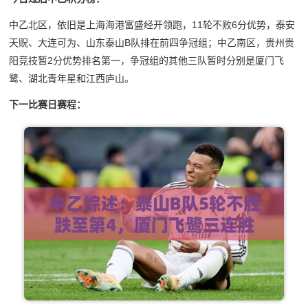
中乙北区，依旧是上海海港富盛经开领跑，11轮不败6分优势，泰安
天贶、大连可为、山东泰山B队排在前四争冠组；中乙南区，贵州贵
阳竞技暂2分优势排名第一，争冠组的其他三队暂时分别是厦门飞
鹭、湖北青年星和江西庐山。
下一比赛日赛程：