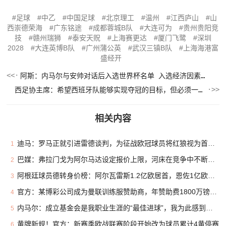
足球
中乙
中国足球
北京理工
温州
江西庐山
山
西崇德荣海
广东铭途
成都蓉城B队
大连可为
贵州贵阳竞
技
赣州瑞狮
泰安天贶
上海赛更达
厦门飞鹭
深圳
2028
大连英博B队
广州蒲公英
武汉三镇B队
上海海港富
盛经开
阿斯：内马尔与安帅对话后入选世界杯名单 入选经济因素不容忽视
西足协主席：希望西班牙队能够实现夺冠的目标，但必须一步一步来
相关内容
迪马：罗马正就引进雷德谈判，为征战欧冠球员将红狼视为首选下家
1
巴媒：弗拉门戈为阿尔马达设定报价上限，河床在竞争中不断抬价
2
阿根廷球员德转身价榜：阿尔瓦雷斯1.2亿欧居首，恩佐1亿欧次席
3
官方：某博彩公司成为曼联训练服赞助商，年赞助费1800万镑创新高
4
内马尔：成立基金会是我职业生涯的“最佳进球”，我为此感到自豪
5
黄牌新规！官方：新赛季欧战联赛阶段开始改为球员累计4黄停赛
6