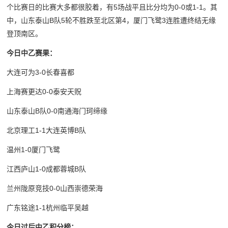
个比赛日的比赛大多都很胶着，有5场战平且比分均为0-0或1-1。其
中，山东泰山B队5轮不胜跌至北区第4，厦门飞鹭3连胜遭终结无缘
登顶南区。
今日中乙赛果：
大连可为3-0长春喜都
上海赛更达0-0泰安天贶
山东泰山B队0-0南通海门珂缔缘
北京理工1-1大连英博B队
温州1-0厦门飞鹭
江西庐山1-0成都蓉城B队
兰州陇原竞技0-0山西崇德荣海
广东铭途1-1杭州临平吴越
今日过后中乙积分榜：