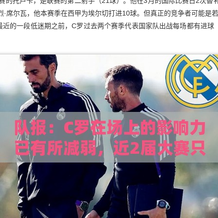
联赛的托卢卡，是联赛的第二射手（21球）。他在3月的国际比赛日2次替
烈·席尔瓦，他本赛季在西甲为埃尔切打进10球。但真正的竞争者可能是若
最近的一段低迷期之前，C罗过去两个赛季代表国家队出战每场都有进球（