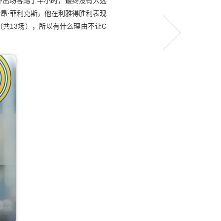
补出场各踢了半小时，最终没有入选
昂·菲利克斯，他在利雅得胜利表现
共13场），所以有什么理由不让C