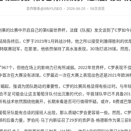
合作联系@XINYUSEO
2026-06-20
59次浏览
民主刚果的比赛中开启自己的第6届世界杯，法媒《队报》发文谈到了C罗如
结局告终后，C罗于2023年1月转战沙特，他之所以接受利雅得胜利的优
沙特联赛冠军，在那里，他依然保持了高水准表现，30场打进28球。然而
967个，但他在场上的影响力已有所减弱。2022年世界杯，C罗表现不佳
首次在大赛没有进球。C罗最近一次在大赛上表现出色还是2021年欧洲
下崛起，强调为团队跑动的重要性，C罗的比赛风格显得有些过时。与年
合不足可能会让这支葡萄牙队付出沉重的代价，毕竟球队早已不具备201
所有战术依然围绕他展开，长期来看是否可行值得怀疑。或许，B费或巴
葡萄牙队能有合适的接班人出现，那么质疑C罗会更容易一些。然而，C罗
够的后备力量，罗伯托·马丁内斯征召了29岁的贡萨洛·格德斯作为第三前