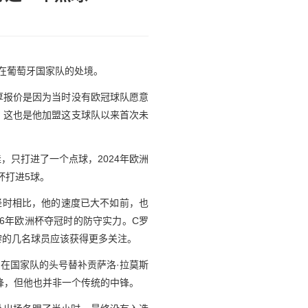
今在葡萄牙国家队的处境。
厚报价是因为当时没有欧冠球队愿意
，这也是他加盟这支球队以来首次未
，只打进了一个点球，2024年欧洲
杯打进5球。
轻时相比，他的速度已大不如前，也
6年欧洲杯夺冠时的防守实力。C罗
黎的几名球员应该获得更多关注。
在国家队的头号替补贡萨洛·拉莫斯
锋，但他也并非一个传统的中锋。