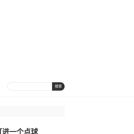
搜索
打进一个点球