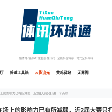
懂体育·懂游戏·懂生活·懂代码 | 全能科普博客一站式全科百科
厅
普适工具箱
云影流光
共鸣驿站
无界阁
场上的影响力已有所减弱，近2届大赛只打进一个点球
在场上的影响力已有所减弱，近2届大赛只