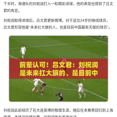
下半时，海港队的刘祝润打入一粒精彩进球，他的表现也得到了吕文
君的肯定。
刘祝润取得进球后，吕文君更新微博。对于这位24岁的锋线球员，
吕文君形容他是“未来扛大旗的人，也是目前中国最有天赋的球员”。
刘祝润此前经历了在大连英博的租借生涯，随后在本赛季回归到上海
海港。本场足协杯比赛，刘祝润作为首发出战。