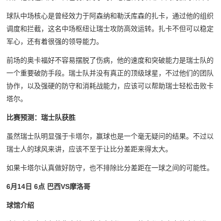
球队中场核心是曾经效力于阿森纳和勒沃库森的扎卡，通过他的组织
调度和拦截，这名中场枢纽让瑞士攻防高效运转。扎卡不但可以稳定
军心，还有着很强的领导能力。
前场的奥卡福好不容易摆脱了伤病，他的速度和突破能力是瑞士队的
一个重要破防手段。瑞士队并没有真正的顶级球星，不过他们的团队
协作，以及强硬的防守和消耗战能力，应该可以帮助瑞士轻松击败卡
塔尔。
比赛预测：瑞士队获胜
虽然瑞士队明显强于卡塔尔，赢球也是一个毫无疑问的结果。不过以
瑞士人的球风来讲，应该不至于让比分差距来得太大。
如果卡塔尔认真做好防守，也不排除比分差距在一球之间的可能性。
6月14日 6点 巴西VS摩洛哥
球馆介绍