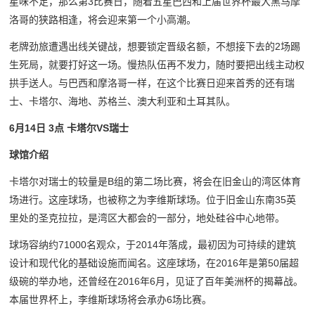
星味不足，那么第3比赛日，随着五星巴西和上届世界杯最大黑马摩
洛哥的狭路相逢，将会迎来第一个小高潮。
老牌劲旅遭遇出线关键战，想要锁定晋级名额，不想接下去的2场踢
生死局，就要打好这一场。慢热队伍再不发力，随时要把出线主动权
拱手送人。与巴西和摩洛哥一样，在这个比赛日迎来首秀的还有瑞
士、卡塔尔、海地、苏格兰、澳大利亚和土耳其队。
6月14日 3点 卡塔尔VS瑞士
球馆介绍
卡塔尔对瑞士的较量是B组的第二场比赛，将会在旧金山的湾区体育
场进行。这座球场，也被称之为李维斯球场。位于旧金山东南35英
里处的圣克拉拉，是湾区大都会的一部分，地处硅谷中心地带。
球场容纳约71000名观众，于2014年落成，最初因为可持续的建筑
设计和现代化的基础设施而闻名。这座球场，在2016年是第50届超
级碗的举办地，还曾经在2016年6月，见证了百年美洲杯的揭幕战。
本届世界杯上，李维斯球场将会承办6场比赛。