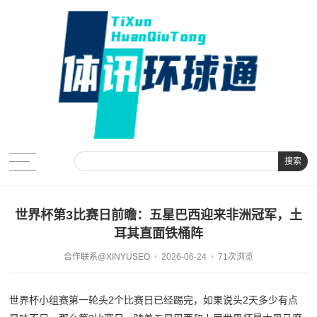
搜索
世界杯第3比赛日前瞻：五星巴西迎来非洲冠军，土
耳其直面铁桶阵
合作联系@XINYUSEO
2026-06-24
71次浏览
世界杯小组赛第一轮头2个比赛日已经踢完，如果说头2天多少有点