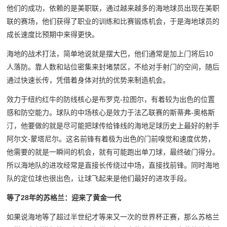
他们的成功，依赖的是美职联，通过越来越多的海地球员出现在美职
联的赛场，他们获得了职业的训练和比赛锻炼机会，于是海地球员的
成长速度比预期中来得更快。
海地的战术打法，简单地说就是摆大巴，他们通常是加上门将后10
人落防。靠人数和站位密集来封堵禁区，不给对手射门的空间，随后
通过快速长传，凭借着身体对抗的优势来制造机会。
效力于纽约红牛的防线核心是布罗克-拉图尔，有着较为出色的位置
感和防空能力。球队的中场核心是效力于法乙联赛的斯蒂弗-奥格斯
汀，他要做的就是尽可能把球传给锋线的海地足球历史上最好的射手
阿尔文-蒙塔尼尔。这名前锋有着极为出色的门前嗅觉和速度优势，
他需要的就是一瞬间的机会，就有可能跑出单刀球，最终破门得分。
所以海地队的进攻经常是直接长传绕过中场，直接找前锋。同时海地
队的定位球也很出色，让球飞起来是他们最好的进攻手段。
等了28年的苏格兰：迎来了黄金一代
如果说海地等了超过半世纪才等来又一次的世界杯正赛，那么苏格兰