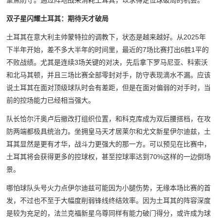
聚焦防守。通过阵地战来消耗土耳其，以求得定位球破局的机会。
双子星闪耀土耳其：期待天才破局
土耳其在意大利主帅蒙特拉的调教下，状态是越来越好。从2025年
下半年开始，差不多大半年的时间里，最近的7场比赛打出6胜1平的
不败战绩。尤其是连续3场关键的对决，先后拿下罗马尼亚、科索沃
和北马其顿，并且三场比赛全部零封对手，防守表现滴水不漏。应该
说土耳其在面对顶级球队时会有差距，但是在面对偏弱的对手时，当
前的控场能力已经相当强大。
队长恰尔汗奥卢后撤改打组织位置，和科克库成为双后腰搭档，在攻
防两端都极具统治力。坐拥皇马天才居莱尔和尤文新星伊尔迪兹，土
耳其显然是更有才华，战斗力更强大的那一方。可以预见在比赛中，
土耳其将会获得更多的控球权，甚至控球率达到70%这样的一边倒场
景。
哪怕球队头号火力点伊尔迪兹可能因为小腿伤势，无缘本场比赛的首
发，不过也不至于大幅度削弱锋线终结效率。因为土耳其的阵容深度
是较为充足的，法兰克福新星乌尊同样有能力破门得分，或许成为球