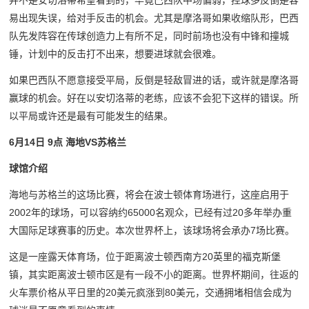
并不是安切洛蒂希望看到的，毕竟巴西队中场偏弱，控球多反倒是容
易出现失误，给对手反击的机会。尤其是摩洛哥如果收缩队形，巴西
队先发阵容在传球创造力上有所不足，同时前场也没有中锋和撞城
锤，计划中的反击打不出来，想要进球就会很难。
如果巴西队不愿意接受平局，反倒是轻敌冒进的话，或许就是摩洛哥
赢球的机会。好在以安切洛蒂的老练，应该不会犯下这样的错误。所
以平局或许还是最有可能发生的结果。
6月14日 9点 海地VS苏格兰
球馆介绍
海地与苏格兰的这场比赛，将会在波士顿体育场进行，这座启用于
2002年的球场，可以容纳约65000名观众，已经有过20多年举办重
大国际足球赛事的历史。本次世界杯上，该球场将会承办7场比赛。
这是一座露天体育场，位于距离波士顿西南方20英里的福克斯堡
镇，其实距离波士顿市区是有一段不小的距离。世界杯期间，往返的
火车票价格从平日里的20美元疯涨到80美元，交通拥堵相信会成为