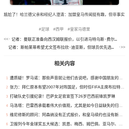
尴尬了！哈兰德父亲和经纪人澄清：加盟皇马传闻挺有趣，但非事实
足球
西甲
皇家马德里
记者：曼联正准备向西汉姆联报价，以引进马特乌斯·费尔南德斯
记者：斯帕莱蒂希望尤文签布拉欣·迪亚斯，但球员优先选择留皇马
相关内容
遭质疑！罗马诺：那些声音就让他们去说吧，感谢中国朋友的支持
1
张力：拜仁原本有望2007年对阵国足，但时任FIFA主席布拉特干预
2
打破队史引援纪录！巴萨女足官宣签下26岁巴西前锋凯罗琳
3
马洛塔：巴雷西承载着伟大价值观，尤其是如今日益缺失的归属感
4
维尼修斯的顾问：阿森纳没有正式报价，和皇马续约也没有新的进展
5
卫报列今年金球奖五大候选：凯恩、梅西、姆巴佩、亚马尔、罗德里
6