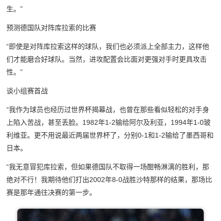
生。”
预测德国队对阵库拉索的比赛
“即使是对阵库拉索这样的球队，我们也必须派上全部主力，这样他
们才能磨合好球队。当然，进攻配置会比面对更强对手时更具攻击
性。”
谈小组赛首战
“我作为球员也经历过世界杯揭幕战，也曾在那些看似轻松的对手身
上陷入苦战，甚至丢脸。1982年1-2输给阿尔及利亚，1994年1-0玻
利维亚。更不用说最近两届世界杯了，分别0-1和1-2输给了墨西哥和
日本。
“我无意冒犯库拉索，但如果德国队不取得一场酣畅淋漓的胜利，那
绝对不行！我期待他们打出2002年8-0战胜沙特那样的结果，那场比
赛是那年通往决赛的第一步。