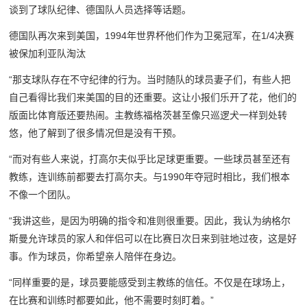
谈到了球队纪律、德国队人员选择等话题。
德国队再次来到美国，1994年世界杯他们作为卫冕冠军，在1/4决赛
被保加利亚队淘汰
“那支球队存在不守纪律的行为。当时随队的球员妻子们，有些人把
自己看得比我们来美国的目的还重要。这让小报们乐开了花，他们的
版面比体育版还要热闹。主教练福格茨甚至像只巡逻犬一样到处转
悠，他了解到了很多情况但是没有干预。
“而对有些人来说，打高尔夫似乎比足球更重要。一些球员甚至还有
教练，连训练前都要去打高尔夫。与1990年夺冠时相比，我们根本
不像一个团队。
“我讲这些，是因为明确的指令和准则很重要。因此，我认为纳格尔
斯曼允许球员的家人和伴侣可以在比赛日次日来到驻地过夜，这是好
事。作为球员，你希望亲人陪伴在身边。
“同样重要的是，球员要能感受到主教练的信任。不仅是在球场上，
在比赛和训练时都要如此，他不需要时刻盯着。”