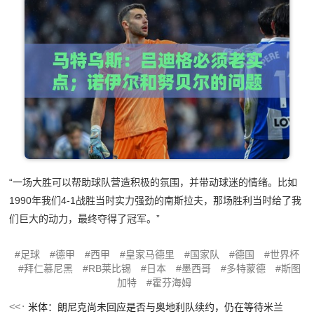
“一场大胜可以帮助球队营造积极的氛围，并带动球迷的情绪。比如
1990年我们4-1战胜当时实力强劲的南斯拉夫，那场胜利当时给了我
们巨大的动力，最终夺得了冠军。”
足球
德甲
西甲
皇家马德里
国家队
德国
世界杯
拜仁慕尼黑
RB莱比锡
日本
墨西哥
多特蒙德
斯图
加特
霍芬海姆
米体：朗尼克尚未回应是否与奥地利队续约，仍在等待米兰