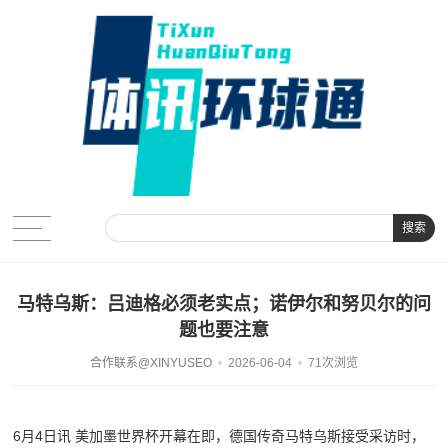
搜索
马特乌斯：吕迪格必须老实点；诺伊尔和努贝尔的问
题也要注意
合作联系@XINYUSEO
2026-06-04
71次浏览
6月4日讯 美加墨世界杯开幕在即，德国传奇马特乌斯接受采访时，