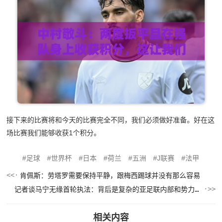
接下来的比赛将和今天的比赛完全不同，我们必须做好准备。好在这
场比赛我们能够收获1个积分。
足球
世界杯
日本
荷兰
五洲
J联赛
法甲
肯佩斯：劳塔罗需要保持平静，跟梅西踢球并没有那么容易
记者谈马宁无缘首轮执法：背后是复杂的亚足联内部和势力的博弈！
相关内容