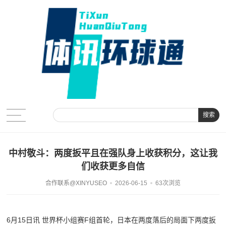
搜索
中村敬斗：两度扳平且在强队身上收获积分，这让我
们收获更多自信
合作联系@XINYUSEO
2026-06-15
63次浏览
6月15日讯
世界杯小组赛F组首轮，日本在两度落后的局面下两度扳