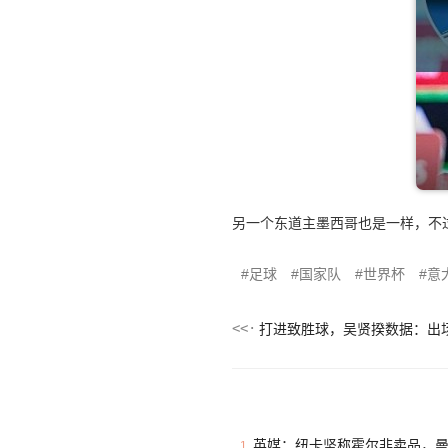
另一个东道主墨西哥也是一样，不
足球
国家队
世界杯
意
英媒：纽卡坚称霍尔非卖品，
1