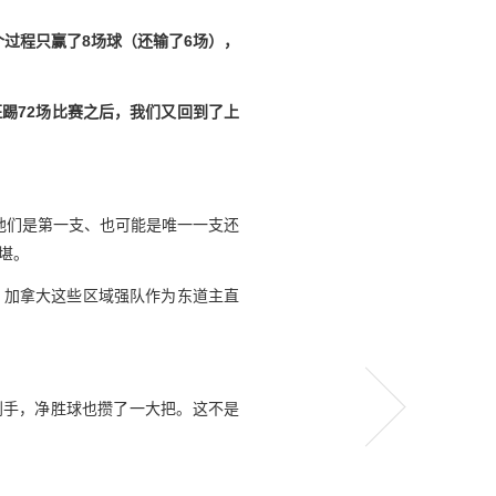
个过程只赢了8场球（还输了6场），
踢72场比赛之后，我们又回到了上
他们是第一支、也可能是唯一一支还
堪。
、加拿大这些区域强队作为东道主直
分到手，净胜球也攒了一大把。这不是