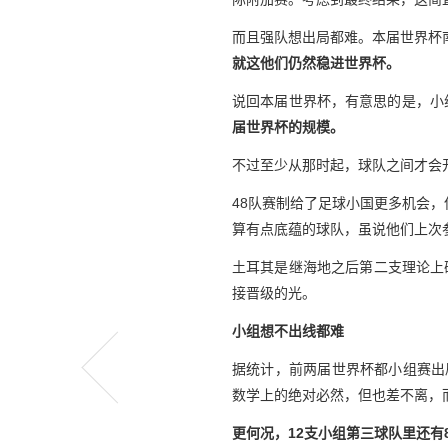
而且强队想出局都难。本届世界杯
就这他们仍然稳进世界杯。
说回本届世界杯，有意思的是，小
届世界杯的规模。
不过至少从那时起，球队之间才会
48队赛制给了足球小国更多机会
算有点底蕴的球队，虽说他们上次
土耳其是继海地之后第二支理论上
接晋级的光。
小组想不出线都难
据统计，前两届世界杯都小组赛出局
数学上的绝对必然，但也差不离，
更何况，12支小组第三球队里还有