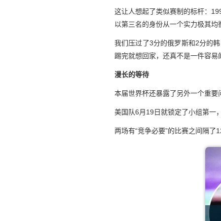
这让人想起了类似赛制的标杆：19
以第三名的身份从一个实力极其均衡
我们压过了3分的俄罗斯和2分的
踢完就想回家，还真不是一件容易
漫长的等待
本届世界杯还暴露了另外一个重要问
美国队6月19日就锁定了小组第一
两场有“竞争必要”的比赛之间隔了