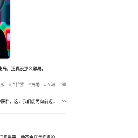
出局，还真没那么容易。
挪威
库拉索
海地
五洲
墨
梅西社媒：又在一场艰难的比赛中获胜，这让我们能再向前迈一小步
仍很重要，他不会在年底退役