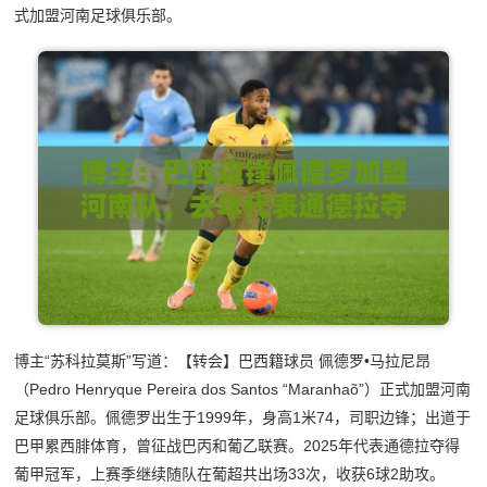
式加盟河南足球俱乐部。
博主“苏科拉莫斯”写道：【转会】巴西籍球员 佩德罗•马拉尼昂
（Pedro Henryque Pereira dos Santos “Maranhaõ”）正式加盟河南
足球俱乐部。佩德罗出生于1999年，身高1米74，司职边锋；出道于
巴甲累西腓体育，曾征战巴丙和葡乙联赛。2025年代表通德拉夺得
葡甲冠军，上赛季继续随队在葡超共出场33次，收获6球2助攻。 ​​​