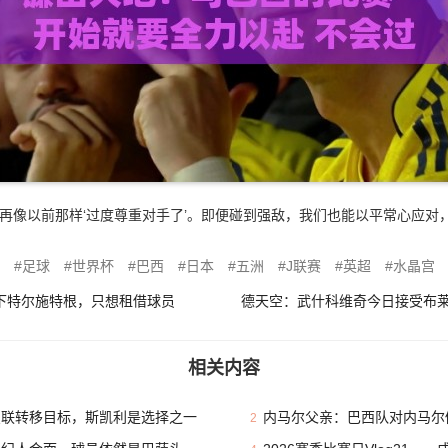
再像以前那样‘过度尊重对手了’。即便碰到强敌，我们也能以平常心应对
足球
世界杯
巴西
日本
五洲
J联赛
英超
水晶宫
下特尔施特根，只想租借球员
相关内容
曼联转移目标，斯凯利是选择之一
内马尔父亲：巴西队对内马尔
2