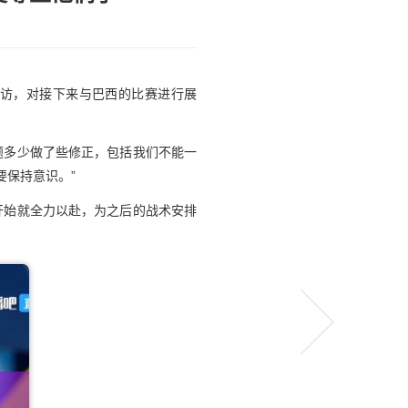
采访，对接下来与巴西的比赛进行展
题多少做了些修正，包括我们不能一
保持意识。”
一开始就全力以赴，为之后的战术安排