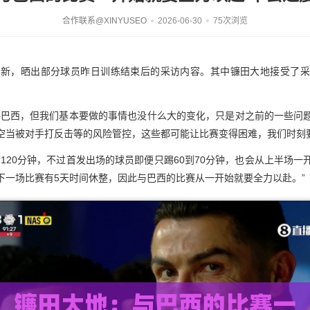
合作联系@XINYUSEO
2026-06-30
75次浏览
日更新，晒出部分球员昨日训练结束后的采访内容。其中镰田大地接受了
手巴西，但我们基本要做的事情也没什么大的变化，只是对之前的一些问
空当被对手打反击等的风险管控，这些都可能让比赛变得困难，我们时刻要
120分钟，不过首发出场的球员即便只踢60到70分钟，也会从上半场
下一场比赛有5天时间休整，因此与巴西的比赛从一开始就要全力以赴。”