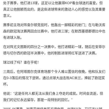
处子赛季，他打进13球，这足以让他赢得KOP看台球迷的喜爱。但
真正让他脱颖而出的，是这些进球带来的激动人心的感觉以及其重要
意义。
赛季初主场对阵查尔顿竞技时，他轰出一脚精彩的射门；在与勒沃库
森的欧冠淘汰赛两回合比赛中，他打进三球；在默西塞德郡德比中也
有进球入账。
在对阵尤文图斯的四分之一决赛中，他打进精彩一球，随后在安菲尔
德与切尔西的欧冠半决赛中，他的制胜进球将红军送进了决赛。
球过线了吗？谁在乎呢！
三周后，在阿塔图尔克体育场那个令人难以置信的夜晚，他和队友们
在0-3落后的情况下逆转，通过点球大战击败AC米兰，捧起了欧冠奖
杯。
他说：“这是任何人都无法从我们身上夺走的成就。时间会流逝，但
我们的记忆永远留存，那是一段特别的回忆。”