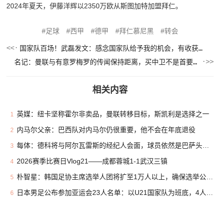
2024年夏天，伊藤洋辉以2350万欧从斯图加特加盟拜仁。
足球
西甲
德甲
拜仁慕尼黑
转会
国家队百场！武磊发文：感念国家队给予我的机会，有收获有风雨
名记：曼联与有意罗梅罗的传闻保持距离，买中卫不是首要目标
相关内容
英媒：纽卡坚称霍尔非卖品，曼联转移目标，斯凯利是选择之一
1
内马尔父亲：巴西队对内马尔仍很重要，他不会在年底退役
2
每体：德科将与阿尔瓦雷斯的经纪人会面，球员依然是巴萨头号目标
3
2026赛季比赛日Vlog21——成都蓉城1-1武汉三镇
4
朴智星：韩国足协主席选举人团将扩至1万人以上，确保选举公平性
5
日本男足公布参加亚运会23人名单：以U21国家队为班底，4人留洋
6