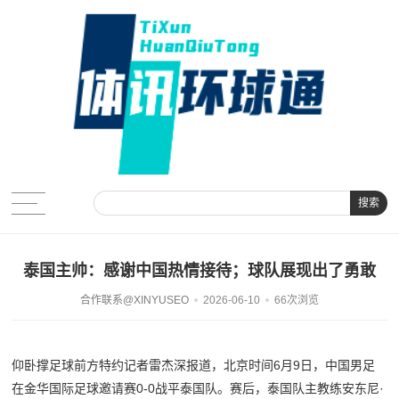
搜索
泰国主帅：感谢中国热情接待；球队展现出了勇敢
合作联系@XINYUSEO
2026-06-10
66次浏览
仰卧撑足球前方特约记者雷杰深报道，
北京时间6月9日，中国男足
在金华国际足球邀请赛0-0战平泰国队。赛后，泰国队主教练安东尼·