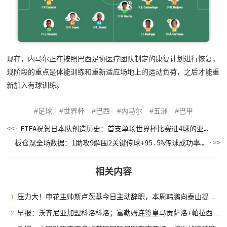
现在，内马尔正在按照巴西足协医疗团队制定的康复计划进行恢复，
现阶段的重点是体能训练和重新适应场地上的运动负荷，之后才能重
新加入有球训练。
足球
世界杯
巴西
内马尔
五洲
巴甲
FIFA祝贺日本队创造历史：首支单场世界杯比赛进4球的亚洲球队
板仓滉全场数据：1助攻9解围2关键传球+95.5%传球成功率，评分7.9
相关内容
压力大！申花主帅斯卢茨基今日主动辞职，本周韩鹏向泰山提出辞职
1
早报：沃齐尼亚加盟科洛科洛；富勒姆连签皇马贡萨洛+帕拉西奥斯
2