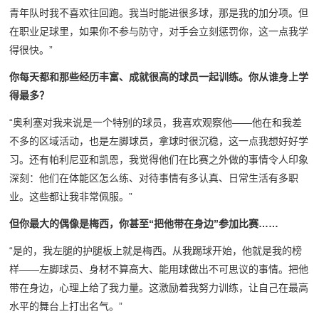
青年队时我不喜欢往回跑。我当时能进很多球，那是我的加分项。但
在职业足球里，如果你不参与防守，对手会立刻惩罚你，这一点我学
得很快。”
你每天都和那些经历丰富、成就很高的球员一起训练。你从谁身上学
得最多？
“奥利塞对我来说是一个特别的球员，我喜欢观察他——他在和我差
不多的区域活动，也是左脚球员，拿球时很沉稳，这一点我想好好学
习。还有帕利尼亚和凯恩，我觉得他们在比赛之外做的事情令人印象
深刻：他们在体能区怎么练、对待事情有多认真、日常生活有多职
业。这些都让我非常佩服。”
但你最大的偶像是梅西，你甚至“把他带在身边”参加比赛……
“是的，我左腿的护腿板上就是梅西。从我踢球开始，他就是我的榜
样——左脚球员、身材不算高大、能用球做出不可思议的事情。把他
带在身边，心理上给了我力量。这激励着我努力训练，让自己在最高
水平的舞台上打出名气。”