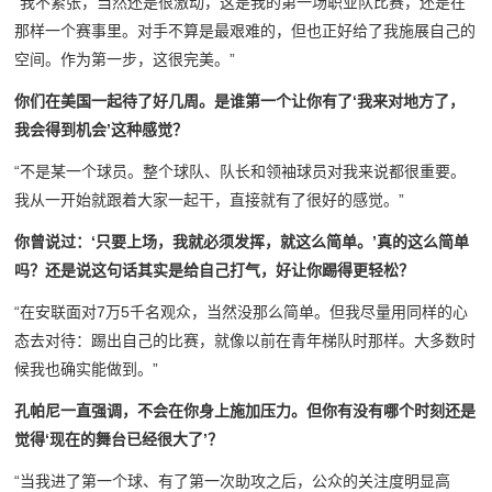
“我不紧张，当然还是很激动，这是我的第一场职业队比赛，还是在
那样一个赛事里。对手不算是最艰难的，但也正好给了我施展自己的
空间。作为第一步，这很完美。”
你们在美国一起待了好几周。是谁第一个让你有了‘我来对地方了，
我会得到机会’这种感觉？
“不是某一个球员。整个球队、队长和领袖球员对我来说都很重要。
我从一开始就跟着大家一起干，直接就有了很好的感觉。”
你曾说过：‘只要上场，我就必须发挥，就这么简单。’真的这么简单
吗？还是说这句话其实是给自己打气，好让你踢得更轻松？
“在安联面对7万5千名观众，当然没那么简单。但我尽量用同样的心
态去对待：踢出自己的比赛，就像以前在青年梯队时那样。大多数时
候我也确实能做到。”
孔帕尼一直强调，不会在你身上施加压力。但你有没有哪个时刻还是
觉得‘现在的舞台已经很大了’？
“当我进了第一个球、有了第一次助攻之后，公众的关注度明显高