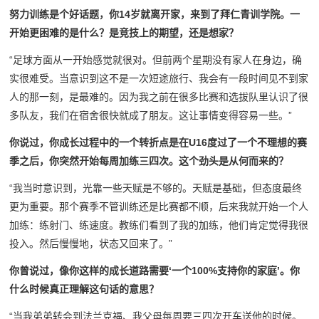
努力训练是个好话题，你14岁就离开家，来到了拜仁青训学院。一
开始更困难的是什么？是竞技上的期望，还是想家？
“足球方面从一开始感觉就很对。但前两个星期没有家人在身边，确
实很难受。当意识到这不是一次短途旅行、我会有一段时间见不到家
人的那一刻，是最难的。因为我之前在很多比赛和选拔队里认识了很
多队友，我们在宿舍很快就成了朋友。这让事情变得容易一些。”
你说过，你成长过程中的一个转折点是在U16度过了一个不理想的赛
季之后，你突然开始每周加练三四次。这个劲头是从何而来的？
“我当时意识到，光靠一些天赋是不够的。天赋是基础，但态度最终
更为重要。那个赛季不管训练还是比赛都不顺，后来我就开始一个人
加练：练射门、练速度。教练们看到了我的加练，他们肯定觉得我很
投入。然后慢慢地，状态又回来了。”
你曾说过，像你这样的成长道路需要‘一个100%支持你的家庭’。你
什么时候真正理解这句话的意思？
“当我弟弟转会到法兰克福、我父母每周要三四次开车送他的时候。