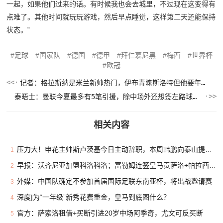
一起，如果他们过来的话。有时候我也会去城里，不过现在这变得有
点难了。其他时间就玩玩游戏，然后早点睡觉，这样第二天还能保持
状态。”
足球
国家队
德国
德甲
拜仁慕尼黑
梅西
世界杯
欧冠
记者：格拉斯纳是米兰新帅热门，伊布青睐斯洛特但他要年薪600万
泰晤士：曼联今夏最多有5笔引援，除中场外还想签左路球员和前锋
相关内容
压力大！申花主帅斯卢茨基今日主动辞职，本周韩鹏向泰山提出辞职
1
早报：沃齐尼亚加盟科洛科洛；富勒姆连签皇马贡萨洛+帕拉西奥斯
2
外媒：中国队确定不参加首届国际足联东南亚杯，将出战邀请赛
3
深度|为“一年级”新秀花费重金，皇马到底图什么？
4
官方：萨索洛租借+买断引进20岁中场阿季奇，尤文可反买断
5