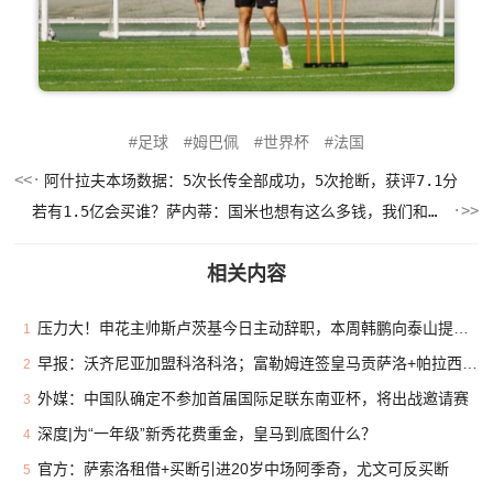
足球
姆巴佩
世界杯
法国
阿什拉夫本场数据：5次长传全部成功，5次抢断，获评7.1分
若有1.5亿会买谁？萨内蒂：国米也想有这么多钱，我们和皇马不同
相关内容
压力大！申花主帅斯卢茨基今日主动辞职，本周韩鹏向泰山提出辞职
1
早报：沃齐尼亚加盟科洛科洛；富勒姆连签皇马贡萨洛+帕拉西奥斯
2
外媒：中国队确定不参加首届国际足联东南亚杯，将出战邀请赛
3
深度|为“一年级”新秀花费重金，皇马到底图什么？
4
官方：萨索洛租借+买断引进20岁中场阿季奇，尤文可反买断
5