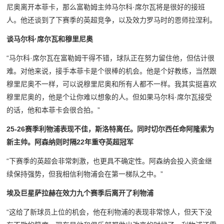
尼奥离开本菲卡，那么富勒姆主帅马尔科·席尔瓦将是很好的接班
人。他还谈到了下赛季的英超竞争，以及效力罗马时的恩师拉涅利。
谈马尔科·席尔瓦和穆里尼奥
“马尔科·席尔瓦在富勒姆干得不错，球队正在努力留住他，但估计很
难。对他来说，接手本菲卡是个很棒的机会。他是个好教练，当然跟
穆里尼奥不一样，可以说穆里尼奥和所有人都不一样。我其实挺喜欢
穆里尼奥的，他是个让你难以想象的人。但如果马尔科·席尔瓦接受
的话，他和本菲卡会很合拍。”
25-26赛季利物浦表现不佳，斯洛特离任。同时切尔西任命阿隆索为
新主帅。阿森纳则时隔22年重夺英超冠军
“下赛季的英超会非常刺激，也更具不确定性。阿森纳会投入资金继
续保持强势，但我相信利物浦会在第一梯队之中。”
埃及巨星萨拉赫在效力九个赛季后离开了利物浦
“这给了新球员上位的机会，他在利物浦的表现非常惊人，但天下没