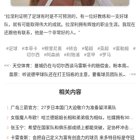
“拉涅利证明了足球有时是不可预测的，有一位好教练和一支好球
队，就有可能取得伟大的成就。拉涅利拥有辉煌的职业生涯。我现在
还跟他有联系，他是一个非常好的人。”
足球
本菲卡
穆里尼奥
转会
葡超
英超
富勒姆
切尔西
阿森纳
利物浦
意甲
罗马
天空体育：曼城仍在与切尔西谈马雷斯卡的赔偿金，盼本周敲定协议
苗原：听说德甲球队还在打王钰栋的主意，要看球员团队长期规划
相关内容
广岛三箭官方：27岁日本国门大迫敬介为准备留洋离队
1
女版魔人布欧！哈兰德姐姐长相和弟弟极为相似，社媒拥有30万粉丝
2
张玉宁：希望在国家队和俱乐部成绩上都能突破，足协杯冲击冠军
3
卡雷查斯：会把自己定义为富有创造力的球员 来多特目标是夺冠
4