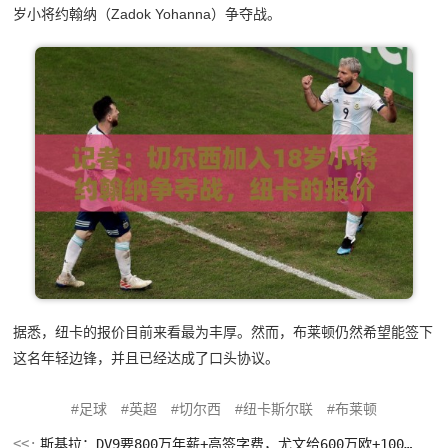
岁小将约翰纳（Zadok Yohanna）争夺战。
据悉，纽卡的报价目前来看最为丰厚。然而，布莱顿仍然希望能签下
这名年轻边锋，并且已经达成了口头协议。
足球
英超
切尔西
纽卡斯尔联
布莱顿
斯基拉：DV9要800万年薪+高签字费，尤文给600万欧+100万欧奖金