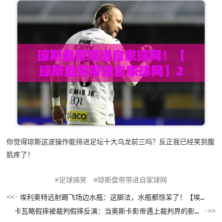
你觉得琼斯这波操作能排进足坛十大乌龙前三吗？反正我已经笑到腹
肌疼了！
足球搞笑
琼斯盘带带进自家球网
埃利奥特远射踢飞场边水瓶：这脚法，水瓶都惊呆了！【埃利奥特远射踢飞场边水瓶】
卡瓦略假摔被裁判假摔反演：当奥斯卡影帝遇上裁判界的影帝【卡瓦略假摔被裁判假摔反演】