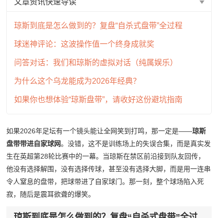
文章资讯快速导读
琼斯到底是怎么做到的？复盘“自杀式盘带”全过程
球迷神评论：这波操作值一个终身成就奖
问答对话：我们和琼斯的虚拟对话（纯属娱乐）
为什么这个乌龙能成为2026年经典？
如果你也想体验“琼斯盘带”，请收好这份避坑指南
如果2026年足坛有一个镜头能让全网笑到打鸣，那一定是——
琼斯
盘带带进自家球网
。没错，这不是训练场上的失误合集，而是真实发
生在英超第28轮比赛中的一幕。当琼斯在禁区前沿接到队友回传，
他没有选择解围，没有选择传球，甚至没有选择大脚，而是用一连串
令人窒息的盘带，把球带进了自家球门。那一刻，整个球场陷入死
寂，随后是震耳欲聋的爆笑。
琼斯到底是怎么做到的？复盘“自杀式盘带”全过