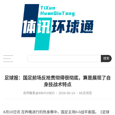
搜索
足球报：国足前场反抢贯彻得很彻底，算是展现了自
身技战术特点
合作联系@XINYUSEO
2026-06-14
66次浏览
6月10日讯 在昨晚进行的热身赛中，国足主场0-0战平泰国。《足球