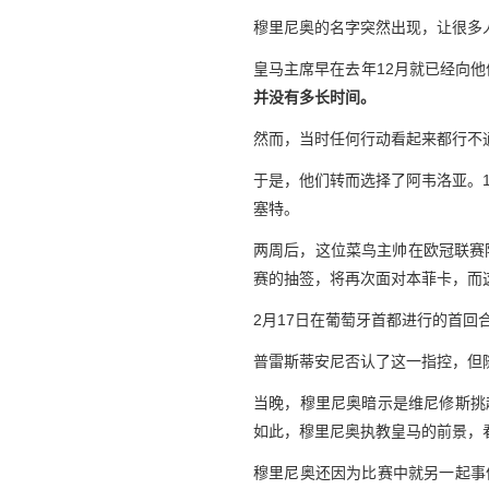
穆里尼奥的名字突然出现，让很多
皇马主席早在去年12月就已经向
并没有多长时间。
然而，当时任何行动看起来都行不通
于是，他们转而选择了阿韦洛亚。
塞特。
两周后，这位菜鸟主帅在欧冠联赛
赛的抽签，将再次面对本菲卡，而
2月17日在葡萄牙首都进行的首
普雷斯蒂安尼否认了这一指控，但
当晚，穆里尼奥暗示是维尼修斯挑
如此，穆里尼奥执教皇马的前景，
穆里尼奥还因为比赛中就另一起事