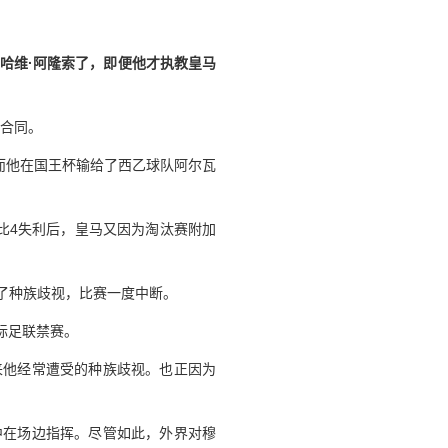
哈维·阿隆索了，即便他才执教皇马
的合同。
而他在国王杯输给了西乙球队阿尔瓦
比4失利后，皇马又因为淘汰赛附加
行了种族歧视，比赛一度中断。
际足联禁赛。
来他经常遭受的种族歧视。也正因为
中在场边指挥。尽管如此，外界对穆