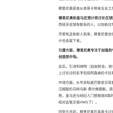
穆里尼奥获准从本菲卡带来五名工
穆里尼奥和皇马还预计将讨论在球
西班牙足球有联系的人，以协助日
尽管有这些新人到来，穆里尼奥也
计也会留下来。
引援方面，穆里尼奥专注于加强防
创造型中场。
此后，引进科纳特（自由转会，他
上讨论过的名字包括阿森纳的卡拉
中场方面，头号目标是巴黎圣日耳
汉姆联的马特乌斯·费尔南德斯。
称，皇马还与经纪人门德斯就B席
经对这笔交易HWG了）。
回到五月初，穆里尼奥在本菲卡过