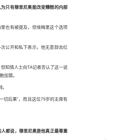
认为只有穆里尼奥能改变糟糕的内部
梅里也有被提及，但埃梅里这个选项
多次公开和私下表示，他无意辞去红
。但知情人士向TA记者否认了这一说
胞加盟。
弱。
一切后果”，而且这位79岁的主席有
的人都说，穆里尼奥是他真正最尊重