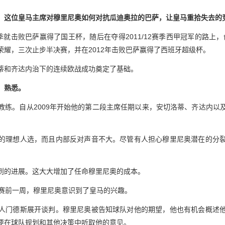
。
这位皇马主席对穆里尼奥如何对抗瓜迪奥拉的巴萨，让皇马重拾失去的
赛季就击败巴萨赢得了国王杯，随后在夺得2011/12赛季西甲冠军的路上，
耀，三次止步半决赛，并在2012年击败巴萨赢得了西班牙超级杯。
蒂和齐达内治下的连续欧战成功奠定了基础。
：熟悉。
教练。自从2009年开始他的第二段主席任期以来，安切洛蒂、齐达内以
的理想人选，而且内部反对声音不大。尽管有人担心穆里尼奥潜在的分
到的进展。这大大增加了任命穆里尼奥的成本。
联赛前一周，穆里尼奥意识到了皇马的兴趣。
人门德斯展开谈判。穆里尼奥被告知球队对他的期望，他也有机会概述
要在球队规划和其他决策中听取他的意见。