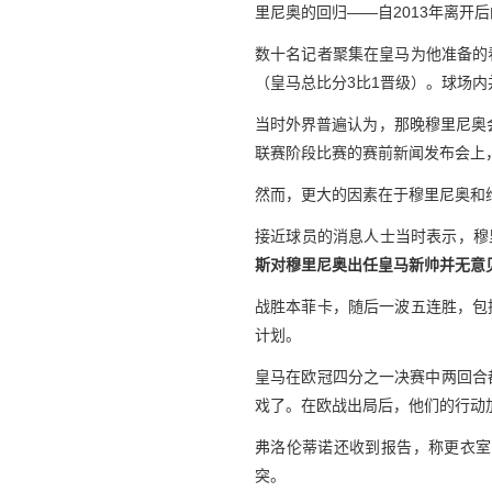
里尼奥的回归——自2013年离开
数十名记者聚集在皇马为他准备的
（皇马总比分3比1晋级）。球场
当时外界普遍认为，那晚穆里尼奥
联赛阶段比赛的赛前新闻发布会上
然而，更大的因素在于穆里尼奥和
接近球员的消息人士当时表示，穆
斯对穆里尼奥出任皇马新帅并无意
战胜本菲卡，随后一波五连胜，包
计划。
皇马在欧冠四分之一决赛中两回合
戏了。在欧战出局后，他们的行动
弗洛伦蒂诺还收到报告，称更衣室
突。