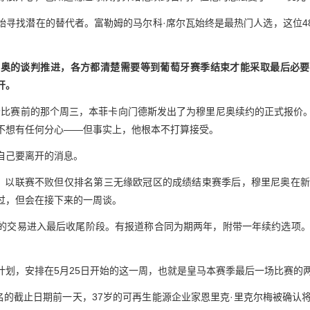
始寻找潜在的替代者。富勒姆的马尔科·席尔瓦始终是最热门人选，这位4
尼奥的谈判推进，各方都清楚需要等到葡萄牙赛季结束才能采取最后必要
开。
最后一轮比赛前的那个周三，本菲卡向门德斯发出了为穆里尼奥续约的正式报
不想有任何分心——但事实上，他根本不打算接受。
自己要离开的消息。
尔、以联赛不败但仅排名第三无缘欧冠区的成绩结束赛季后，穆里尼奥在新
过，但会在接下来的一周谈。
的交易进入最后收尾阶段。有报道称合同为期两年，附带一年续约选项。
计划，安排在5月25日开始的这一周，也就是皇马本赛季最后一场比赛的
名的截止日期前一天，37岁的可再生能源企业家恩里克·里克尔梅被确认