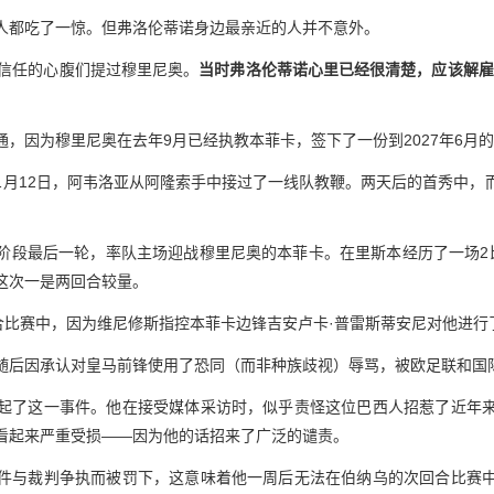
人都吃了一惊。但弗洛伦蒂诺身边最亲近的人并不意外。
他信任的心腹们提过穆里尼奥。
当时弗洛伦蒂诺心里已经很清楚，应该解雇
，因为穆里尼奥在去年9月已经执教本菲卡，签下了一份到2027年6月
1月12日，阿韦洛亚从阿隆索手中接过了一线队教鞭。两天后的首秀中，
阶段最后一轮，率队主场迎战穆里尼奥的本菲卡。在里斯本经历了一场2
这次一是两回合较量。
回合比赛中，因为维尼修斯指控本菲卡边锋吉安卢卡·普雷斯蒂安尼对他进
随后因承认对皇马前锋使用了恐同（而非种族歧视）辱骂，被欧足联和国
起了这一事件。他在接受媒体采访时，似乎责怪这位巴西人招惹了近年
看起来严重受损——因为他的话招来了广泛的谴责。
件与裁判争执而被罚下，这意味着他一周后无法在伯纳乌的次回合比赛