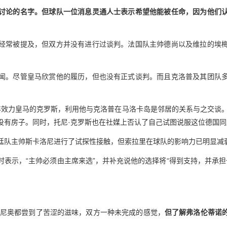
讨论的名字。但球队一位消息灵通人士表示希望他能被任命，因为他们
经常被提及，但双方并没有进行过谈判。法国队主帅德尚以及维拉的埃
闻。尽管皇马欣赏他的履历，但也没有正式谈判。而且克洛普及其团队
24年效力皇马的克罗斯，利用他与克洛普在马洛卡岛是邻居的关系与之交谈
没有房子。同时，托尼·克罗斯也在社媒上否认了自己试图说服这位德国同
廷队主帅斯卡洛尼进行了试探性接触，但索拉里在球队的影响力已明显减
表示，“主帅必须由主席来选”，并补充说他的选择将“得到支持，并承担
穆里尼奥都尝到了苦涩的滋味，双方一种未完成的感觉，
但了解弗洛伦蒂诺