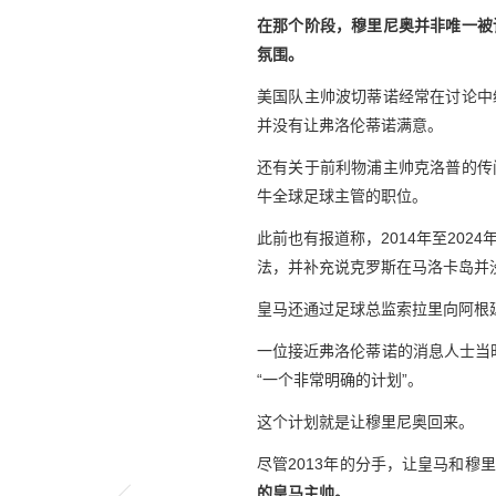
在那个阶段，穆里尼奥并非唯一被
氛围。
美国队主帅波切蒂诺经常在讨论中
并没有让弗洛伦蒂诺满意。
还有关于前利物浦主帅克洛普的传
牛全球足球主管的职位。
此前也有报道称，2014年至20
法，并补充说克罗斯在马洛卡岛并
皇马还通过足球总监索拉里向阿根
一位接近弗洛伦蒂诺的消息人士当时
“一个非常明确的计划”。
这个计划就是让穆里尼奥回来。
尽管2013年的分手，让皇马和
的皇马主帅。