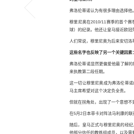
弗洛伦蒂诺认为有很多理由选择他
穆里尼奥在2010/11赛季的首个
球）的纪录。他还让皇马接近欧冠荣
人们常说，穆里尼奥为后来安切洛
这些名字也反映了另一个关键因素
弗洛伦蒂诺显然更偏爱他最了解的
来执教第二段任期。
这一切让穆里尼奥成为弗洛伦蒂诺
马主席希望对这个决定负全责。
但就在拐角处，出现了一个意想不
在5月2日本菲卡对阵法马利康的
随后，皇马正式与穆里尼奥的经纪
他部分信任的教练组成员，以及需