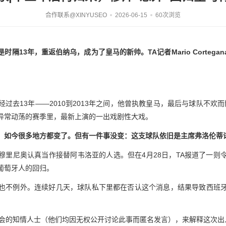
合作联系@XINYUSEO
2026-06-15
60次浏览
隔13年，重返伯纳乌，成为了皇马的新帅。TA记者Mario Corteg
过去13年——2010到2013年之间，他曾执教皇马，最后与球队不欢而
异常动荡的赛季里，最新上演的一出戏剧性大戏。
，如今很多地方都变了。但有一件事没变：这支球队依旧是主席弗洛伦蒂
穆里尼奥认真当作接替阿韦洛亚的人选。但在4月28日，TA报道了一则
葡萄牙人的回归。
也不例外。连续好几天，球队私下里都在否认这个消息，结果导致西班
转会的知情人士（他们均因无权公开讨论此事而匿名发言），来解释这次出