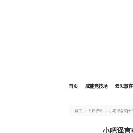
首页
威能竞技场
云思慧客
首页
共鸣驿站
小吧译言家|十
小吧译言