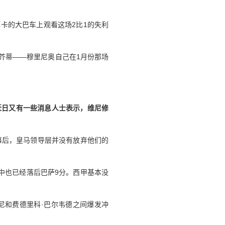
卡的大巴车上观看这场2比1的失利
芥蒂——穆里尼奥自己在1月份那场
近日又有一些消息人士表示，维尼修
幕后，皇马领导层并没有放弃他们的
中也已经落后巴萨9分。西甲基本没
尼和费德里科·巴尔韦德之间爆发冲