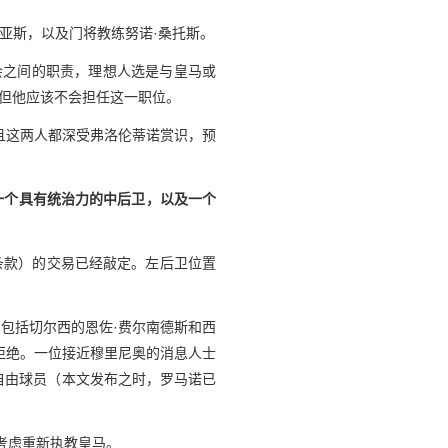
亚斯，以及门将教练努诺·桑托斯。
会之间的职责，理想人选是与皇马或
，但他应该不会担任这一职位。
且这两人都深受弗洛伦蒂诺赏识，预
一个具有统治力的中后卫，以及一个
条款）的交易已经敲定。左后卫位置
包括切尔西的恩佐·费尔南德斯和西
拒绝。一位接近穆里尼奥的消息人士
自由球员（本文发布之时，罗马诺已
考虑重新执教皇马。