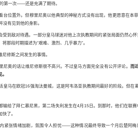
后的第一次——还是充满了期待。
看台位置外。但穆里尼奥以他典型的神秘方式没有出现，他更愿意在本菲
内并没有见到他的身影。
会受到敌对待遇。一部分皇马球迷对他上次执教期间的紧张局面仍然心怀
，将那段时期描述为“艰难、激烈、几乎暴力”。
维尼修斯之间发生的事情。
里尼奥的话让维尼修斯很不高兴。不过皇马方面完全没有公开评论。
而
见。
括皇马在欧冠16强淘汰曼城，这是阿韦洛亚执教期间最好的阶段。但在
都输给了拜仁慕尼黑，第二场失利发生在4月15日。到那时，他们在联赛
加快了。
内紧张情绪加剧，氛围令人担忧——这种情况最终导致一个月后楚阿梅