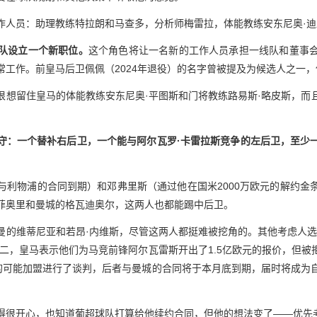
作人员：助理教练特拉朗和马查多，分析师梅雷拉，体能教练安东尼奥·迪
队设立一个新职位。
这个角色将让一名新的工作人员承担一线队和董事
常工作。前皇马后卫佩佩（2024年退役）的名字曾被提及为候选人之一
很想留住皇马的体能教练安东尼奥·平图斯和门将教练路易斯·略皮斯，而
守：一个替补右后卫，一个能与阿尔瓦罗·卡雷拉斯竞争的左后卫，至少
与利物浦的合同到期）和邓弗里斯（通过他在国米2000万欧元的解约金
菲奥里和曼城的格瓦迪奥尔，这两人也都能踢中后卫。
曼的维蒂尼亚和若昂·内维斯，尽管这两人都挺难被挖角的。其他考虑人选
周二，皇马表示他们为马竞前锋阿尔瓦雷斯开出了1.5亿欧元的报价，但被
的可能加盟进行了谈判，后者与曼城的合同将于本月底到期，届时将成为
得很开心，也知道葡超球队打算给他续约合同，但他的想法变了——优先