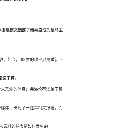
ana则是撰文透露了他再度成为皇马主
散。如今， 63岁的穆里尼奥重新回
诺说了算。
令人意外的消息：弗洛伦蒂诺给了穆
牙媒体上出现了一连串相关报道。而
人意料的任命是如何发生的。