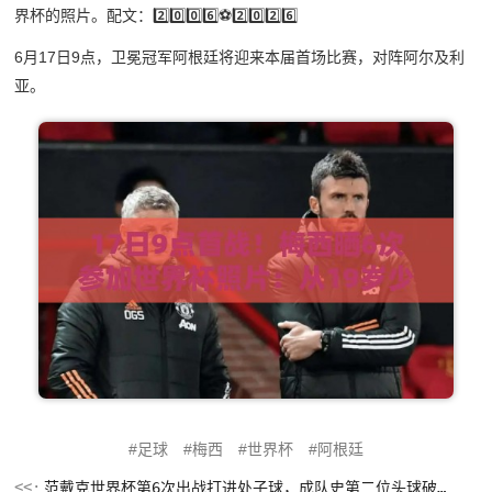
界杯的照片。配文：
2️⃣0️⃣0️⃣6️⃣⚽️2️⃣0️⃣2️⃣6️⃣
6月17日9点，卫冕冠军阿根廷将迎来本届首场比赛，对阵阿尔及利
亚。
足球
梅西
世界杯
阿根廷
范戴克世界杯第6次出战打进处子球，成队史第二位头球破门的后卫