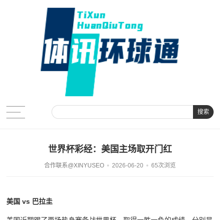
搜索
世界杯彩经：美国主场取开门红
合作联系@XINYUSEO
2026-06-20
65次浏览
美国 vs 巴拉圭