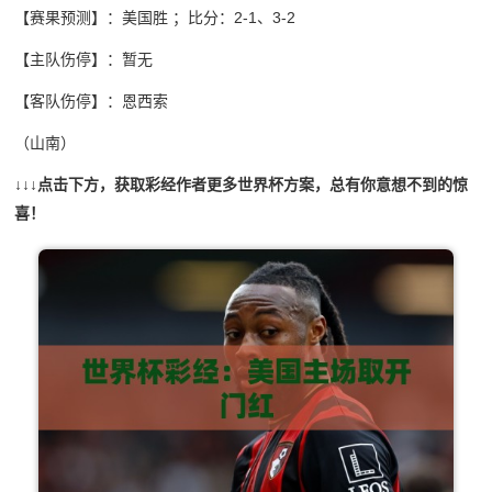
【赛果预测】：美国胜 ；比分：2-1、3-2
【主队伤停】：暂无
【客队伤停】：恩西索
（山南）
↓↓↓点击下方，获取彩经作者更多世界杯方案，总有你意想不到的惊
喜！