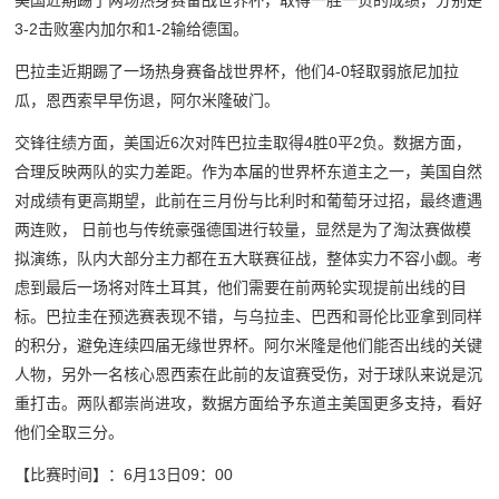
美国近期踢了两场热身赛备战世界杯，取得一胜一负的成绩，分别是
3-2击败塞内加尔和1-2输给德国。
巴拉圭近期踢了一场热身赛备战世界杯，他们4-0轻取弱旅尼加拉
瓜，恩西索早早伤退，阿尔米隆破门。
交锋往绩方面，美国近6次对阵巴拉圭取得4胜0平2负。数据方面，
合理反映两队的实力差距。作为本届的世界杯东道主之一，美国自然
对成绩有更高期望，此前在三月份与比利时和葡萄牙过招，最终遭遇
两连败， 日前也与传统豪强德国进行较量，显然是为了淘汰赛做模
拟演练，队内大部分主力都在五大联赛征战，整体实力不容小觑。考
虑到最后一场将对阵土耳其，他们需要在前两轮实现提前出线的目
标。巴拉圭在预选赛表现不错，与乌拉圭、巴西和哥伦比亚拿到同样
的积分，避免连续四届无缘世界杯。阿尔米隆是他们能否出线的关键
人物，另外一名核心恩西索在此前的友谊赛受伤，对于球队来说是沉
重打击。两队都崇尚进攻，数据方面给予东道主美国更多支持，看好
他们全取三分。
【比赛时间】：6月13日09：00