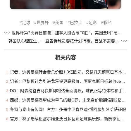
足球
世界杯
美国
巴拉圭
足彩
彩经
世界杯第2比赛日前瞻：加拿大能否破“0胜”，美国要啃“硬骨头”
韩国队心理医生：一直告诉球员要按计划行事，首战不需要拼尽全力
相关内容
记者：迪奥曼德转会费总价超1.3亿欧元，交易几天前就已基本谈妥
1
记者：巴黎预计为引进戈茨提更高报价，阿贾克斯目标总价6500万欧
2
DO：阿森纳签吉马良斯即将达全面协议，球员正等待体检和手续完成
3
西媒：迪奥曼德渴望成为皇马的新C罗，未来身价能翻倍到2亿欧元
4
冬窗与泰山有传闻！官方：多哥中卫肯尼迪·博阿滕加盟哈萨征服
5
官方：林子皓续租塞尔维亚沃日多瓦茨足球俱乐部，新赛季征战塞甲
6