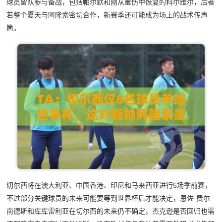
球员留队参与备战，包括帕尔默和刚从重伤中恢复的科尔维尔，后者
若整个夏天与阿隆索密切合作，新赛季还可能成为场上的战术传声
筒。
切尔西将在澳大利亚、中国香港、印尼和马来西亚进行5场季前赛，
不过部分关键球员的未来可能要等到世界杯后才能决定，恩佐·费尔
南德斯和库库雷利亚在切尔西的未来仍不确定，杰克逊是否回归也需