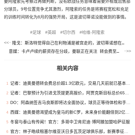
要阿隆索先考察过再做判断，没有欧战任务意味着需要外租或出售部
分球员，9号位置竞争尤其激烈，阿隆索的任务是将赛程宽松和充足
的训练时间转化为8月的强势开局，这是波切蒂诺没能做到的事情。
足球
英超
切尔西
哈维-阿隆索
隆戈：斯洛特觉得自己在利物浦是被宫走的，波切蒂诺想在米兰正名
意媒：卡卢卢续约薪资存在分歧，曼联正在关注 转会费至少4000万
相关内容
记者：迪奥曼德转会费总价超1.3亿欧元，交易几天前就已基本谈妥
1
记者：巴黎预计为引进戈茨提更高报价，阿贾克斯目标总价6500万欧
2
DO：阿森纳签吉马良斯即将达全面协议，球员正等待体检和手续完成
3
西媒：迪奥曼德渴望成为皇马的新C罗，未来身价能翻倍到2亿欧元
4
冬窗与泰山有传闻！官方：多哥中卫肯尼迪·博阿滕加盟哈萨征服
5
官方：林子皓续租塞尔维亚沃日多瓦茨足球俱乐部，新赛季征战塞甲
6