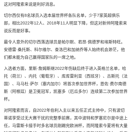
这对阿隆索来说是利好消息。
切尔西仅有8名球员入选本届世界杯各队名单，少于7家英超俱乐
部，相比2022年12人、2018年11人明显下降，但这对新帅阿隆索来
说反而是好事。
最令人意外的切尔西落选球员是帕尔默、若昂·佩德罗和埃斯特旺。
安德雷·桑托斯、科尔维尔、查洛巴和加纳乔等人始终机会渺茫，他
们都未能为自己赢得国家队的一席之地。
入选者方面，里斯·詹姆斯继2022年伤缺后终于进入英格兰名单，哈
托（荷兰）、内托（葡萄牙）、库库雷利亚（西班牙）、古斯托（法
国）、马马杜·萨尔（塞内加尔）将首次参加世界杯，恩佐·费尔南德
斯（阿根廷）是卫冕冠军，凯塞多（厄瓜多尔）连续第二次参加世界
杯。
对阿隆索而言，自2022年伯利入主以来五任正式主帅中，只有波切
蒂诺享受过无大赛干扰的完整季前赛，其中波特和罗塞尼尔是中途上
任，马雷斯卡接手时多名球员刚踢完欧洲杯，而阿隆索今夏将有大量