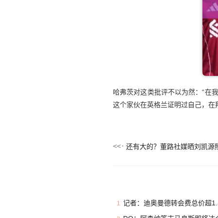
哈弗茨对这类批评不以为然：“在
这个家伙在英格兰证明过自己，在
还有大的？董路社媒晒刘凯源
记者：迪奥曼德转会费总价超1.
1