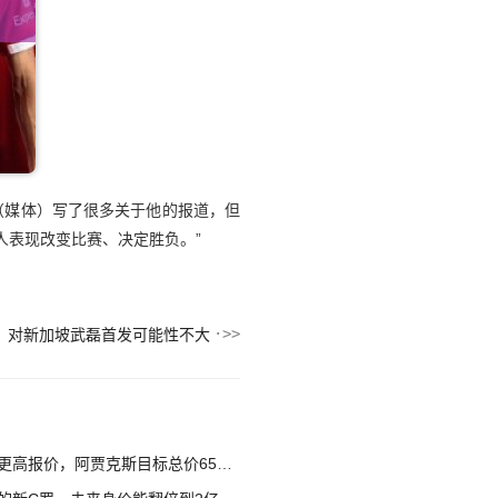
（媒体）写了很多关于他的报道，但
人表现改变比赛、决定胜负。”
 对新加坡武磊首发可能性不大
报价，阿贾克斯目标总价6500万欧