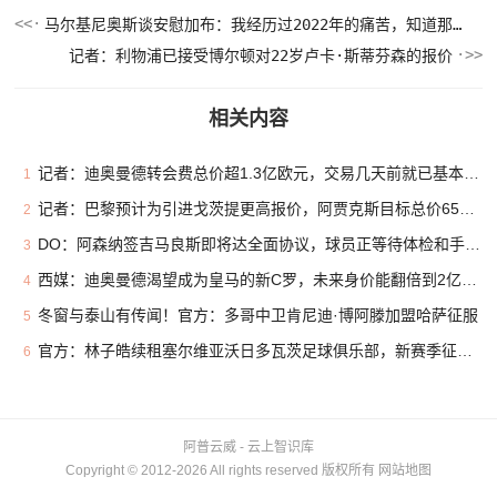
马尔基尼奥斯谈安慰加布：我经历过2022年的痛苦，知道那时分量
记者：利物浦已接受博尔顿对22岁卢卡·斯蒂芬森的报价
相关内容
记者：迪奥曼德转会费总价超1.3亿欧元，交易几天前就已基本谈妥
1
记者：巴黎预计为引进戈茨提更高报价，阿贾克斯目标总价6500万欧
2
DO：阿森纳签吉马良斯即将达全面协议，球员正等待体检和手续完成
3
西媒：迪奥曼德渴望成为皇马的新C罗，未来身价能翻倍到2亿欧元
4
冬窗与泰山有传闻！官方：多哥中卫肯尼迪·博阿滕加盟哈萨征服
5
官方：林子皓续租塞尔维亚沃日多瓦茨足球俱乐部，新赛季征战塞甲
6
阿普云威 - 云上智识库
Copyright © 2012-2026 All rights reserved 版权所有
网站地图