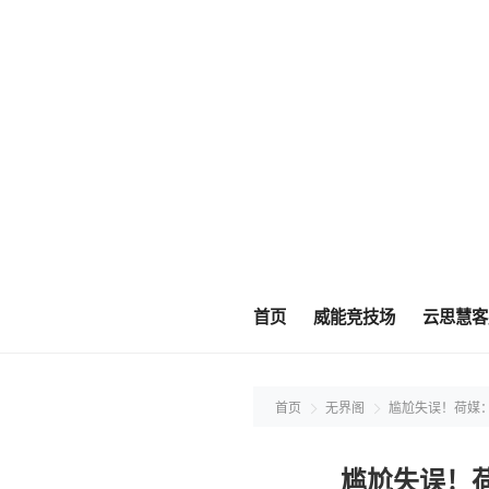
首页
威能竞技场
云思慧客
首页
无界阁
尴尬失误！荷媒
尴尬失误！