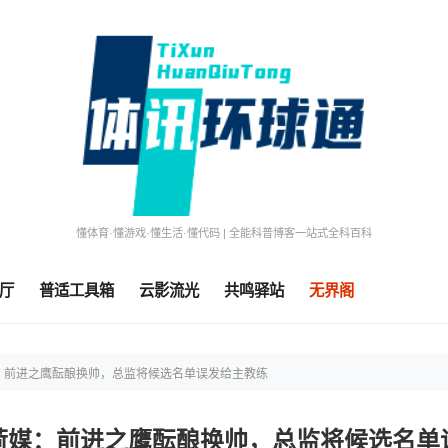
懂体育·懂游戏·懂生活·懂代码 | 全能科普博客一站式全科百科
厅
普适工具箱
云影流光
共鸣驿站
无界阁
：前进之鹰酝酿换帅，总监将候选名单误发给主教练
荷媒：前进之鹰酝酿换帅，总监将候选名单