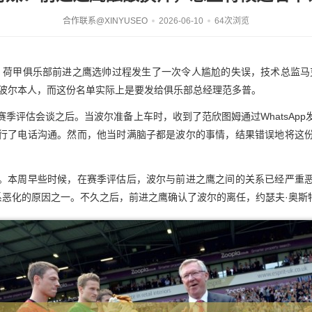
合作联系@XINYUSEO
2026-06-10
64次浏览
，荷甲俱乐部前进之鹰选帅过程发生了一次令人尴尬的失误，技术总监马
单发给了波尔本人，而这份名单实际上是要发给俱乐部总经理范多普。
季评估会谈之后。当波尔准备上车时，收到了范欣图姆通过WhatsAp
行了电话沟通。然而，他当时满脑子都是波尔的事情，结果错误地将这
。本周早些时候，在赛季评估后，波尔与前进之鹰之间的关系已经严重
致关系恶化的原因之一。不久之后，前进之鹰确认了波尔的离任，约瑟夫·奥