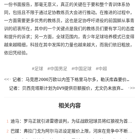
一份书面报告，那毫无意义，真正的关键在于要和整个青训体系协
同，包括且不限于通过足协教练员大会进行推动。在推进的过程中，
一方面需要更多优秀的教练员，这也是足协呼吁退役的前国脚从事青
训的初衷所在，其中的一个关键点是我们的教练员们要有学习的态度
和提升的诉求；另一方面，全球范围内，青少年足球培养模式已变得
越来越精细，科技在其中发挥的力量也越来越大，而我们依旧粗放，
依旧凭经验。
足球
中国男足
中国足球
中超
记者：马竞愿2000万欧以内签下格里马尔多，勒沃库森要价2500万欧
记者：贝西克塔斯计划为DV9提供巨额报价，尤文仍未放弃与其续约
相关内容
迪马：罗马正就引进雷德谈判，为征战欧冠球员将红狼视为首选下家
1
巴媒：弗拉门戈为阿尔马达设定报价上限，河床在竞争中不断抬价
2