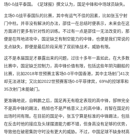
场0-0战平泰国。《足球报》撰文认为，国足中锋和中场球员缺失。
主场0-0战平泰国队的比赛，其中有运气不佳的因素，比如张玉宁射
门中柱。并非没有解决的办法，邵佳一在总结时便表示，未来会在这
方面进行更多有针对性的训练。不过有一点是邵佳一无法改变的，那
便是在阵地进攻中，国足缺乏有制空能力的中锋，也便是我们常说的
支点缺失，即便是最后阶段采用了双前锋战术，威胁有限。
这不是本届国足才暴露出来的问题，过往十多年一直如此，在大多数
比赛中，国足缺乏控制力，高中锋价值有限，包括这些年阴沟翻船的
比赛，比如2018年世预赛主客场0-0平中国香港，其中主场射门41次
却无法进球；又比如2022世预赛客场0-0平菲律宾，69%的控球率和
35次射门未能破门。
更准确地说，自韩鹏之后，国足再无有稳定表现的高中锋，郜林完全
不是高中锋的踢法，杨旭也不是严格意义上的高中锋，肖智在国足的
出场时间有限。在目前的国足中，张玉宁算是标准的中锋踢法，包括
在反击时他的接应及头球摆渡能力都不错，但身高没有足够的优势，
导致他在破密集防守时没有更大的威胁。不过，中国足球不缺身材高