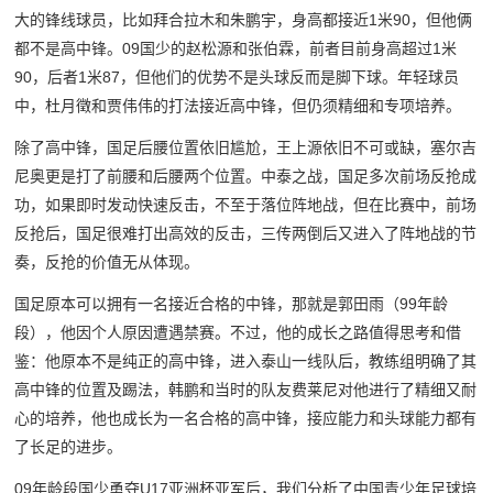
大的锋线球员，比如拜合拉木和朱鹏宇，身高都接近1米90，但他俩
都不是高中锋。09国少的赵松源和张伯霖，前者目前身高超过1米
90，后者1米87，但他们的优势不是头球反而是脚下球。年轻球员
中，杜月徵和贾伟伟的打法接近高中锋，但仍须精细和专项培养。
除了高中锋，国足后腰位置依旧尴尬，王上源依旧不可或缺，塞尔吉
尼奥更是打了前腰和后腰两个位置。中泰之战，国足多次前场反抢成
功，如果即时发动快速反击，不至于落位阵地战，但在比赛中，前场
反抢后，国足很难打出高效的反击，三传两倒后又进入了阵地战的节
奏，反抢的价值无从体现。
国足原本可以拥有一名接近合格的中锋，那就是郭田雨（99年龄
段），他因个人原因遭遇禁赛。不过，他的成长之路值得思考和借
鉴：他原本不是纯正的高中锋，进入泰山一线队后，教练组明确了其
高中锋的位置及踢法，韩鹏和当时的队友费莱尼对他进行了精细又耐
心的培养，他也成长为一名合格的高中锋，接应能力和头球能力都有
了长足的进步。
09年龄段国少勇夺U17亚洲杯亚军后，我们分析了中国青少年足球培