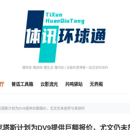
懂体育·懂游戏·懂生活·懂代码 | 全能科普博客一站式全科百科
厅
普适工具箱
云影流光
共鸣驿站
无界阁
克塔斯计划为DV9提供巨额报价，尤文仍未放弃与其续约
克塔斯计划为DV9提供巨额报价，尤文仍未