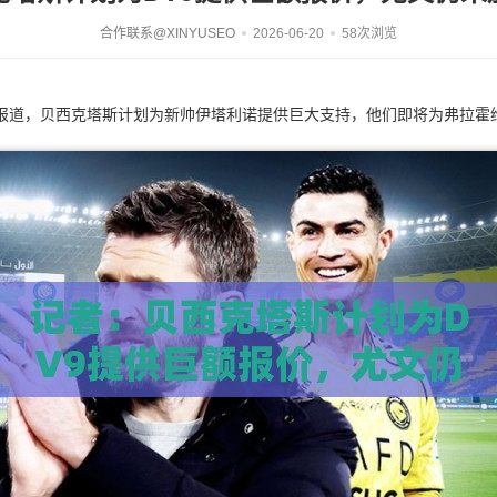
合作联系@XINYUSEO
2026-06-20
58次浏览
nterio报道，贝西克塔斯计划为新帅伊塔利诺提供巨大支持，他们即将为弗拉