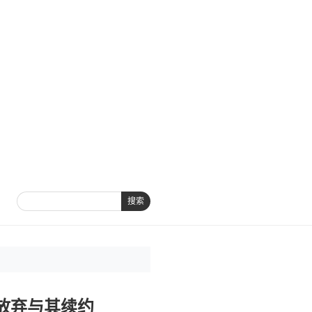
搜索
放弃与其续约