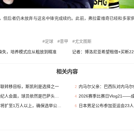
，但后者仍未放弃与这名中锋完成续约。此前，弗拉霍维奇已经和多家
足球
意甲
尤文图斯
缺失，培养模式应从粗放到精准
相关内容
曼联转移目标，斯凯利是选择之一
内马尔父亲：巴西队对内马尔
2
人会面，球员依然是巴萨头号目标
2026赛季比赛日Vlog21—
4
扩至1万人以上，确保选举公平性
日本男足公布参加亚运会23人名
6