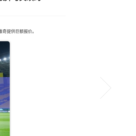
霍维奇提供巨额报价。