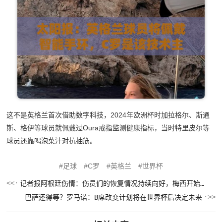
这不是英格兰首次借助数字科技，2024年欧洲杯时加拉格尔、斯通
斯、格伊等球员就佩戴过Oura戒指监测健康指标，当时特里皮尔等
球员还靠喝泡菜汁对抗抽筋。
足球
C罗
英格兰
世界杯
记者报阿根廷伤情：伤员们的恢复情况持续向好，梅西开始加量了
巴萨还得等？罗马诺：B席改变计划将在世界杯后决定未来