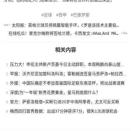
足球
西甲
巴塞罗那
太阳报：英格兰球员将佩戴智能手环，C罗是该技术主要投资人
在线吃瓜！里克尔梅称将签哈兰德，卡西发文:HAaLAnd MADRID!😳
相关内容
压力大！申花主帅斯卢茨基今日主动辞职，本周韩鹏向泰山提出辞职
1
早报：沃齐尼亚加盟科洛科洛；富勒姆连签皇马贡萨洛+帕拉西奥斯
2
外媒：中国队确定不参加首届国际足联东南亚杯，将出战邀请赛
3
深度|为“一年级”新秀花费重金，皇马到底图什么？
4
官方：萨索洛租借+买断引进20岁中场阿季奇，尤文可反买断
5
梅西回归首秀数据：出战37分钟获评7分，错失1次进球机会
6